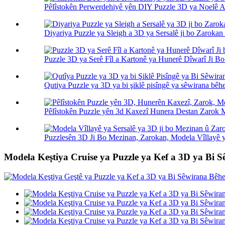
Pêlîstokên Perwerdehiyê yên DIY Puzzle 3D ya Noelê Av
Diyariya Puzzle ya Sleigh a 3D ya Sersalê ji bo Zarokan 
Puzzle 3D ya Serê Fîl a Kartonê ya Hunerê Dîwarî Ji Bo
Qutiya Puzzle ya 3D ya bi şiklê pisîngê ya sêwirana bêhe
Pêlîstokên Puzzle yên 3d Kaxezî Hunera Destan Zarok 
Puzzlesên 3D Ji Bo Mezinan, Zarokan, Modela Vîllayê ya
Modela Keştiya Cruise ya Puzzle ya Kef a 3D ya B