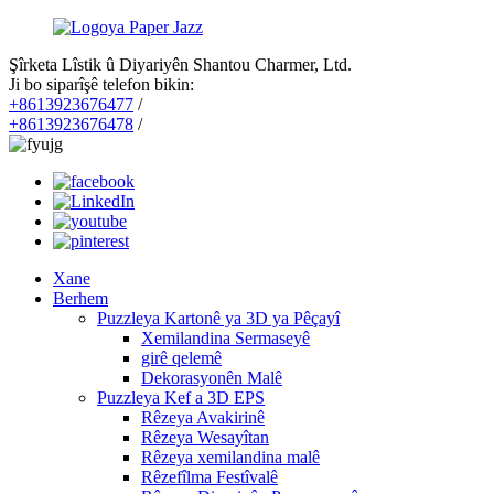
Şîrketa Lîstik û Diyariyên Shantou Charmer, Ltd.
Ji bo siparîşê telefon bikin:
+8613923676477
/
+8613923676478
/
Xane
Berhem
Puzzleya Kartonê ya 3D ya Pêçayî
Xemilandina Sermaseyê
girê qelemê
Dekorasyonên Malê
Puzzleya Kef a 3D EPS
Rêzeya Avakirinê
Rêzeya Wesayîtan
Rêzeya xemilandina malê
Rêzefîlma Festîvalê