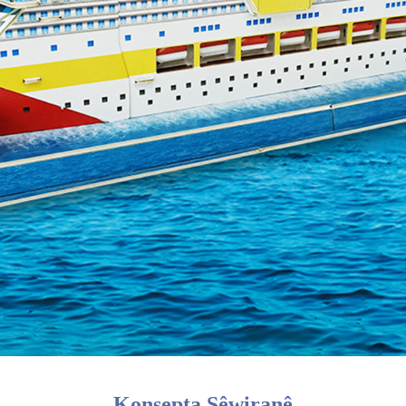
Konsepta Sêwiranê