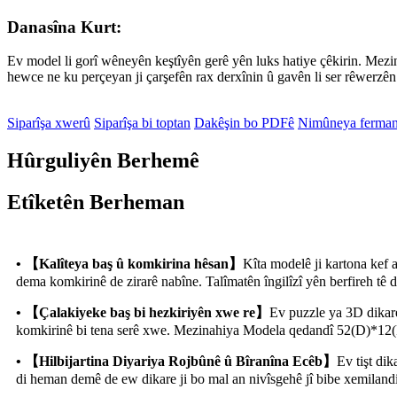
Danasîna Kurt:
Ev model li gorî wêneyên keştîyên gerê yên luks hatiye çêkirin. Mezi
hewce ne ku perçeyan ji çarşefên rax derxînin û gavên li ser rêwerzên 
Siparîşa xwerû
Siparîşa bi toptan
Dakêşin bo PDFê
Nimûneya ferma
Hûrguliyên Berhemê
Etîketên Berheman
• 【Kalîteya baş û komkirina hêsan】
Kîta modelê ji kartona kef a
dema komkirinê de zirarê nabîne. Talîmatên îngilîzî yên berfireh tê 
• 【Çalakiyeke baş bi hezkiriyên xwe re】
Ev puzzle ya 3D dikare 
komkirinê bi tena serê xwe. Mezinahiya Modela qedandî 52(D)*12(Fi
• 【Hilbijartina Diyariya Rojbûnê û Bîranîna Ecêb】
Ev tişt dik
di heman demê de ew dikare ji bo mal an nivîsgehê jî bibe xemilan