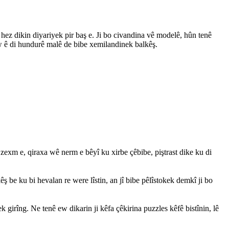
ez dikin diyariyek pir baş e. Ji bo civandina vê modelê, hûn tenê
 ew ê di hundurê malê de bibe xemilandinek balkêş.
 zexm e, qiraxa wê nerm e bêyî ku xirbe çêbibe, piştrast dike ku di
ş be ku bi hevalan re were lîstin, an jî bibe pêlîstokek demkî ji bo
k girîng. Ne tenê ew dikarin ji kêfa çêkirina puzzles kêfê bistînin, lê