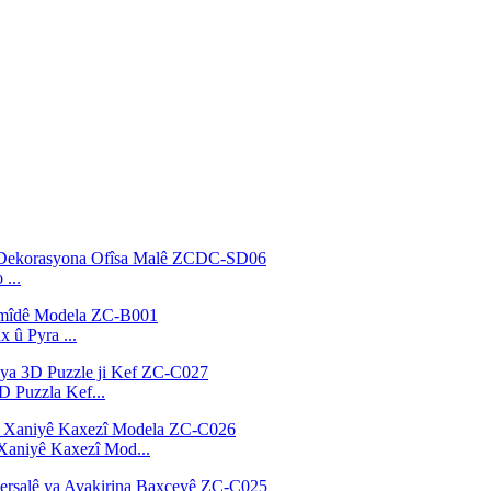
...
 û Pyra ...
D Puzzla Kef...
 Xaniyê Kaxezî Mod...