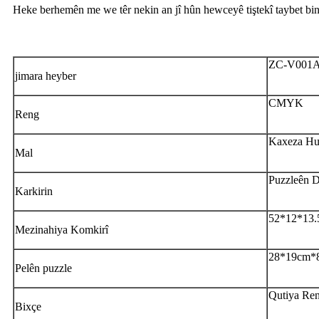
Heke berhemên me we têr nekin an jî hûn hewceyê tiştekî taybet bin,
ZC-V001
jimara heyber
CMYK
Reng
Kaxeza Hu
Mal
Puzzleên 
Karkirin
52*12*13
Mezinahiya Komkirî
28*19cm*8
Pelên puzzle
Qutiya Re
Bixçe