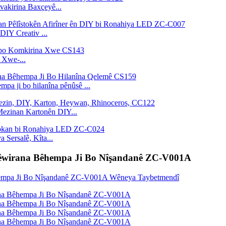
akirina Baxçeyê...
DIY Creativ ...
 Xwe-...
mpa ji bo hilanîna pênûsê ...
Mezinan Kartonên DIY...
 Sersalê, Kîta...
i Sêwirana Bêhempa Ji Bo Nîşandanê ZC-V001A