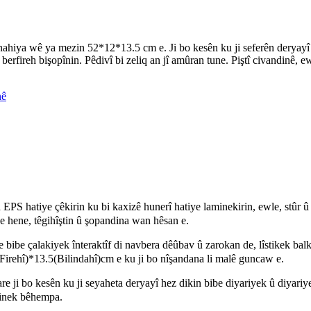
nahiya wê ya mezin 52*12*13.5 cm e. Ji bo kesên ku ji seferên deryayî h
berfireh bişopînin. Pêdivî bi zeliq an jî amûran tune. Piştî civandinê,
nê
 EPS hatiye çêkirin ku bi kaxizê hunerî hatiye laminekirin, ewle, stûr û
de hene, têgihîştin û şopandina wan hêsan e.
bibe çalakiyek înteraktîf di navbera dêûbav û zarokan de, lîstikek balkê
rehî)*13.5(Bilindahî)cm e ku ji bo nîşandana li malê guncaw e.
are ji bo kesên ku ji seyaheta deryayî hez dikin bibe diyariyek û diyariye
dinek bêhempa.