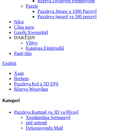
Rêzeya Diyariyên Promosyonê
Puzzle
Puzzleya Jigsaw a 1000 Parçeyî
Puzzleya jigsavê ya 500 perçeyî
Nûçe
Çûna nava
Gavên Xweserkirî
DAKÊŞIN
Vîdyo
Kataloga Elektronîkî
Paqij bûn
English
Xane
Berhem
Puzzleya Kef a 3D EPS
Rêzeya Wesayîtan
Kategorî
Puzzleya Kartonê ya 3D ya Pêçayî
Xemilandina Sermaseyê
girê qelemê
Dekorasyonên Malê