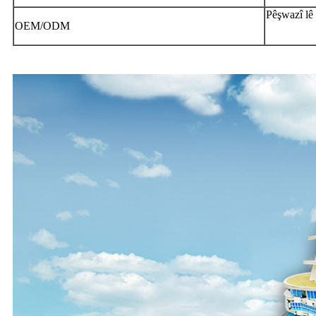
Pêşwazî lê 
OEM/ODM