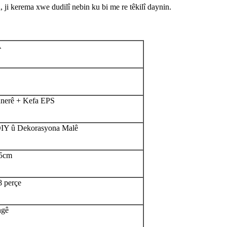
 ji kerema xwe dudilî nebin ku bi me re têkilî daynin.
A
nerê + Kefa EPS
DIY û Dekorasyona Malê
.5cm
 perçe
ngê