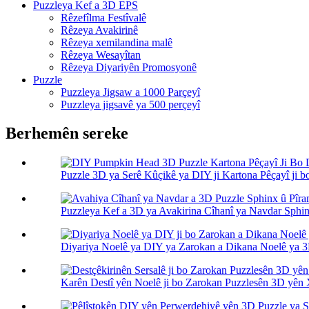
Puzzleya Kef a 3D EPS
Rêzefîlma Festîvalê
Rêzeya Avakirinê
Rêzeya xemilandina malê
Rêzeya Wesayîtan
Rêzeya Diyariyên Promosyonê
Puzzle
Puzzleya Jigsaw a 1000 Parçeyî
Puzzleya jigsavê ya 500 perçeyî
Berhemên sereke
Puzzle 3D ya Serê Kûçikê ya DIY ji Kartona Pêçayî ji bo 
Puzzleya Kef a 3D ya Avakirina Cîhanî ya Navdar Sphinx
Diyariya Noelê ya DIY ya Zarokan a Dikana Noelê ya 3
Karên Destî yên Noelê ji bo Zarokan Puzzlesên 3D yên