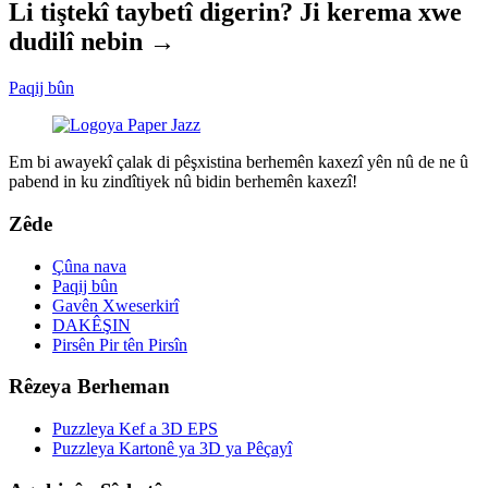
Li tiştekî taybetî digerin? Ji kerema xwe
dudilî nebin →
Paqij bûn
Em bi awayekî çalak di pêşxistina berhemên kaxezî yên nû de ne û
pabend in ku zindîtiyek nû bidin berhemên kaxezî!
Zêde
Çûna nava
Paqij bûn
Gavên Xweserkirî
DAKÊŞIN
Pirsên Pir tên Pirsîn
Rêzeya Berheman
Puzzleya Kef a 3D EPS
Puzzleya Kartonê ya 3D ya Pêçayî