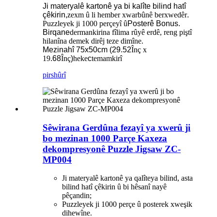
Ji materyalê kartonê ya bi kalîte bilind hatî
çêkirin,
zexm û li hember xwarbûnê berxwedêr
.
Puzzleyek ji 1000 perçeyî û
Posterê Bonus.
Birqane
dermankirina fîlima rûyê erdê, reng piştî
hilanîna demek dirêj teze dimîne.
Mezinahî 75x50cm (29.52
Înç x
19
.68
Înç
)
heke
c
temamkirî
pirs
hûrî
Sêwirana Gerdûna fezayî ya xwerû ji
bo mezinan 1000 Parçe Kaxeza
dekompresyonê Puzzle Jigsaw ZC-
MP004
Ji materyalê kartonê ya qalîteya bilind, asta
bilind hatî çêkirin û bi hêsanî nayê
pêçandin;
Puzzleyek ji 1000 perçe û posterek xweşik
dihewîne.