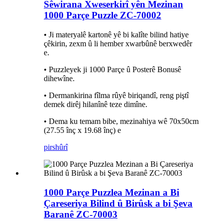
Sêwirana Xweserkirî yên Mezinan
1000 Parçe Puzzle ZC-70002
• Ji materyalê kartonê yê bi kalîte bilind hatiye
çêkirin, zexm û li hember xwarbûnê berxwedêr
e.
• Puzzleyek ji 1000 Parçe û Posterê Bonusê
dihewîne.
• Dermankirina fîlma rûyê biriqandî, reng piştî
demek dirêj hilanînê teze dimîne.
• Dema ku temam bibe, mezinahiya wê 70x50cm
(27.55 înç x 19.68 înç) e
pirs
hûrî
1000 Parçe Puzzlea Mezinan a Bi
Çareseriya Bilind û Birûsk a bi Şeva
Baranê ZC-70003