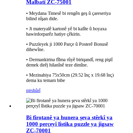
Malbatî ZC-75001
• Meydana Timesê bi rengên geş û çareseriya
bilind nîşan dide.
• Ji materyalê kartonê yê bi kalîte û boyaxa
hawirdorparêz hatiye çêkirin.
• Puzzleyek ji 1000 Parçe û Posterê Bonusê
dihewîne.
• Dermankirina fîlma rûyê biriqandî, reng piştî
demek dirêj hilanînê teze dimîne.
• Mezinahiya 75x50cm (29.52 înç x 19.68 înç)
dema ku temam bibe
pirs
hûrî
Bi firotanê ya hunera şeva stêrkî ya
1000 perçeyî lîstika puzzle ya jigsaw
ZC-70001