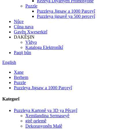
Rêzeya Diyariyên Promosyonê
Puzzle
Puzzleya Jigsaw a 1000 Parçeyî
Puzzleya jigsavê ya 500 perçeyî
Nûçe
Çûna nava
Gavên Xweserkirî
DAKÊŞIN
Vîdyo
Kataloga Elektronîkî
Paqij bûn
English
Xane
Berhem
Puzzle
Puzzleya Jigsaw a 1000 Parçeyî
Kategorî
Puzzleya Kartonê ya 3D ya Pêçayî
Xemilandina Sermaseyê
girê qelemê
Dekorasyonên Malê