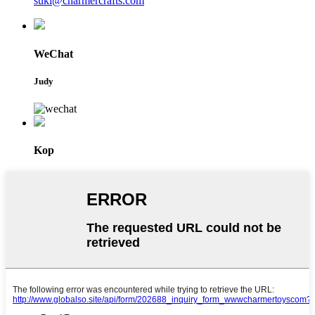
suki@charmercrafts.com
WeChat
Judy
Kop