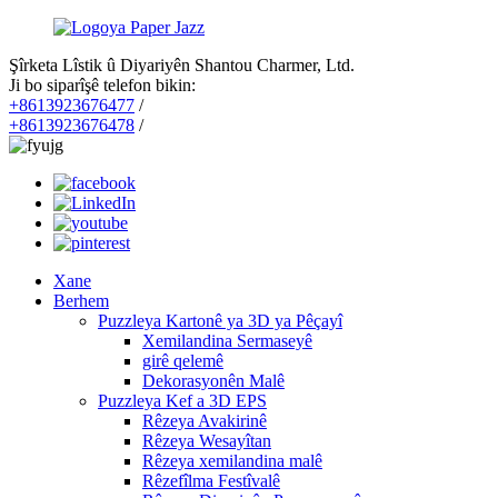
Şîrketa Lîstik û Diyariyên Shantou Charmer, Ltd.
Ji bo siparîşê telefon bikin:
+8613923676477
/
+8613923676478
/
Xane
Berhem
Puzzleya Kartonê ya 3D ya Pêçayî
Xemilandina Sermaseyê
girê qelemê
Dekorasyonên Malê
Puzzleya Kef a 3D EPS
Rêzeya Avakirinê
Rêzeya Wesayîtan
Rêzeya xemilandina malê
Rêzefîlma Festîvalê