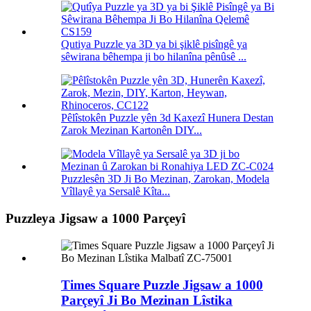
Qutiya Puzzle ya 3D ya bi şiklê pisîngê ya
sêwirana bêhempa ji bo hilanîna pênûsê ...
Pêlîstokên Puzzle yên 3d Kaxezî Hunera Destan
Zarok Mezinan Kartonên DIY...
Puzzlesên 3D Ji Bo Mezinan, Zarokan, Modela
Vîllayê ya Sersalê Kîta...
Puzzleya Jigsaw a 1000 Parçeyî
Times Square Puzzle Jigsaw a 1000
Parçeyî Ji Bo Mezinan Lîstika