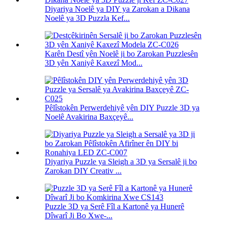
Diyariya Noelê ya DIY ya Zarokan a Dikana
Noelê ya 3D Puzzla Kef...
Karên Destî yên Noelê ji bo Zarokan Puzzlesên
3D yên Xaniyê Kaxezî Mod...
Pêlîstokên Perwerdehiyê yên DIY Puzzle 3D ya
Noelê Avakirina Baxçeyê...
Diyariya Puzzle ya Sleigh a 3D ya Sersalê ji bo
Zarokan DIY Creativ ...
Puzzle 3D ya Serê Fîl a Kartonê ya Hunerê
Dîwarî Ji Bo Xwe-...