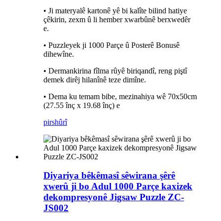
• Ji materyalê kartonê yê bi kalîte bilind hatiye
çêkirin, zexm û li hember xwarbûnê berxwedêr
e.
• Puzzleyek ji 1000 Parçe û Posterê Bonusê
dihewîne.
• Dermankirina fîlma rûyê biriqandî, reng piştî
demek dirêj hilanînê teze dimîne.
• Dema ku temam bibe, mezinahiya wê 70x50cm
(27.55 înç x 19.68 înç) e
pirs
hûrî
Diyariya bêkêmasî sêwirana şêrê
xwerû ji bo Adul 1000 Parçe kaxizek
dekompresyonê Jigsaw Puzzle ZC-
JS002