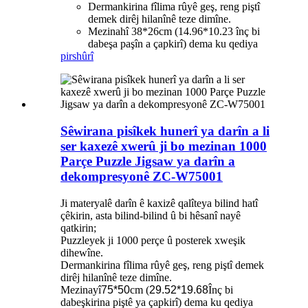
Dermankirina fîlima rûyê geş, reng piştî
demek dirêj hilanînê teze dimîne.
Mezinahî 38*26cm (14.96*10.23 înç bi
dabeşa paşîn a çapkirî) dema ku qediya
pirs
hûrî
Sêwirana pisîkek hunerî ya darîn a li
ser kaxezê xwerû ji bo mezinan 1000
Parçe Puzzle Jigsaw ya darîn a
dekompresyonê ZC-W75001
Ji materyalê darîn ê kaxizê qalîteya bilind hatî
çêkirin, asta bilind-bilind û bi hêsanî nayê
qatkirin;
Puzzleyek ji 1000 perçe û posterek xweşik
dihewîne.
Dermankirina fîlima rûyê geş, reng piştî demek
dirêj hilanînê teze dimîne.
Mezinayî
75*50
cm (
29.52*19.68
Înç bi
dabeşkirina piştê ya çapkirî) dema ku qediya