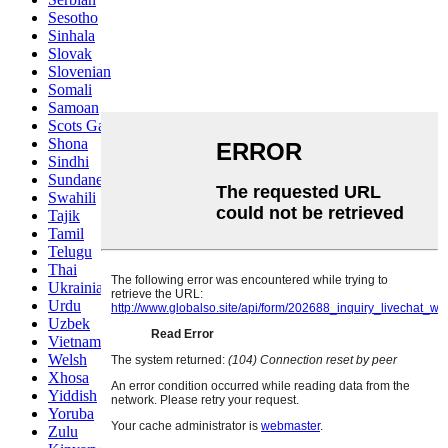
Sesotho
Sinhala
Slovak
Slovenian
Somali
Samoan
Scots Gaelic
Shona
Sindhi
Sundanese
Swahili
Tajik
Tamil
Telugu
Thai
Ukrainian
Urdu
Uzbek
Vietnamese
Welsh
Xhosa
Yiddish
Yoruba
Zulu