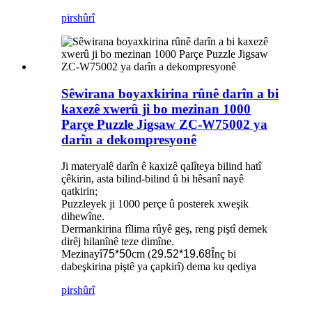
pirs
hûrî
Sêwirana boyaxkirina rûnê darîn a bi
kaxezê xwerû ji bo mezinan 1000
Parçe Puzzle Jigsaw ZC-W75002 ya
darîn a dekompresyonê
Ji materyalê darîn ê kaxizê qalîteya bilind hatî
çêkirin, asta bilind-bilind û bi hêsanî nayê
qatkirin;
Puzzleyek ji 1000 perçe û posterek xweşik
dihewîne.
Dermankirina fîlima rûyê geş, reng piştî demek
dirêj hilanînê teze dimîne.
Mezinayî
75*50
cm (
29.52*19.68
Înç bi
dabeşkirina piştê ya çapkirî) dema ku qediya
pirs
hûrî