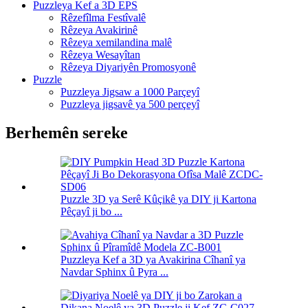
Puzzleya Kef a 3D EPS
Rêzefîlma Festîvalê
Rêzeya Avakirinê
Rêzeya xemilandina malê
Rêzeya Wesayîtan
Rêzeya Diyariyên Promosyonê
Puzzle
Puzzleya Jigsaw a 1000 Parçeyî
Puzzleya jigsavê ya 500 perçeyî
Berhemên sereke
Puzzle 3D ya Serê Kûçikê ya DIY ji Kartona
Pêçayî ji bo ...
Puzzleya Kef a 3D ya Avakirina Cîhanî ya
Navdar Sphinx û Pyra ...