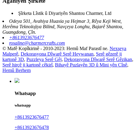
Agahiyên Şîrketê
Şîrketa Lîstik û Diyariyên Shantou Charmer, Ltd
Odeya 501, Avahiya Huaxia ya Hejmar 3, Rêya Keji West,
Herêma Teknolojiya Bilind, Navçeya Longhu, Bajarê Shantou,
Guangdong, Çîn.
+8613923676477
rosaline@charmercrafts.com
© Mafê Kopîkirinê - 2010-2023: Hemû Maf Parastî ne.
Nexşeya
Malperê
,
Dekorasyona Dîwarê Serê Heywanan
,
Serê gêzerê ji
kartonê 3D
,
Puzzleya Serê Gêj
,
Dekorasyona Dîwarê Serê Gêzikan
,
Serê hirçê ji kartonê çêkirî
,
Bihayê Puzlayên 3D û Mini yên Çînê
,
Hemû Berhem
Whatsapp
whatsapp
+8613923676477
+8613923676478