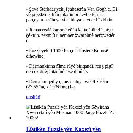
• Şeva Stêrkdar yek ji şaheserên Van Gogh e. Di
vê puzzle de, hûn dikarin bi hevberkirina
parçeyan cazîbeya vê tabloya navdar hîs bikin.
• Ji materyalê kartonê yê bi kalîte bilind hatiye
çêkirin, zexm û li hember xwarbûnê berxwedêr
e.
• Puzzleyek ji 1000 Parçe û Posterê Bonusê
dihewîne.
• Dermankirina fîlma rûyê biriqandî, reng piştî
demek dirêj hilanînê teze dimîne.
• Dema ku qediya, mezinahiya wê 70x50cm
(27.55 înç x 19.68 înç) be.
pirs
hûrî
Lîstikên Puzzle yên Kaxezî yên