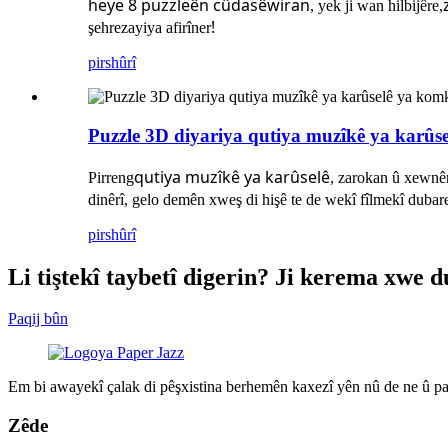
heye
8 puzzleên cûda
sêwiran
, yek ji wan hilbijêre,
!
şehrezayiya afirîner
pirs
hûrî
Puzzle 3D diyariya qutiya muzîkê ya karûs
qutiya muzîkê ya karûselê
Pirreng
, zarokan û xewnên
dinêrî, gelo demên xweş di hişê te de wekî fîlmekî dubar
pirs
hûrî
Li tiştekî taybetî digerin? Ji kerema xwe 
Paqij bûn
Em bi awayekî çalak di pêşxistina berhemên kaxezî yên nû de ne û pa
Zêde