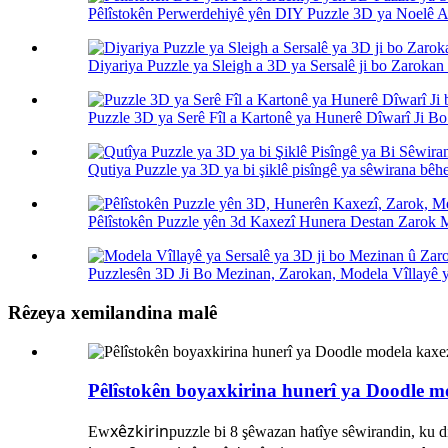
Pêlîstokên Perwerdehiyê yên DIY Puzzle 3D ya Noelê Av
Diyariya Puzzle ya Sleigh a 3D ya Sersalê ji bo Zarokan 
Puzzle 3D ya Serê Fîl a Kartonê ya Hunerê Dîwarî Ji Bo
Qutiya Puzzle ya 3D ya bi şiklê pisîngê ya sêwirana bêhe
Pêlîstokên Puzzle yên 3d Kaxezî Hunera Destan Zarok 
Puzzlesên 3D Ji Bo Mezinan, Zarokan, Modela Vîllayê ya
Rêzeya xemilandina malê
Pêlîstokên boyaxkirina hunerî ya Doodle m
xêzkirin
Ew
puzzle bi 8 şêwazan hatîye sêwirandin, ku d