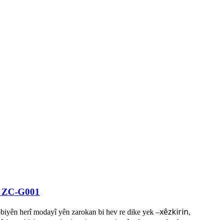
an ZC-G001
xêzkirin
obiyên herî modayî yên zarokan bi hev re dike yek –
,