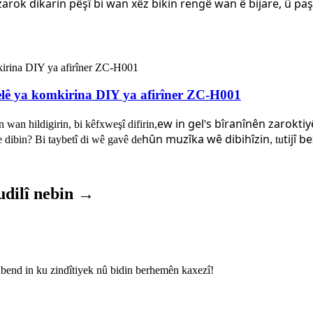
zarok dikarin pêşî bi wan xêz bikin
rengê wan ê bijare, û pa
elê ya komkirina DIY ya afirîner ZC-H001
ew in
gel
s
bîranînên zaroktiy
 wan hildigirin, bi kêfxweşî difirin,
'
hûn muzîka wê dibihîzin
tijî 
e dibin? Bi taybetî di wê gavê de
, tu
dudilî nebin →
bend in ku zindîtiyek nû bidin berhemên kaxezî!