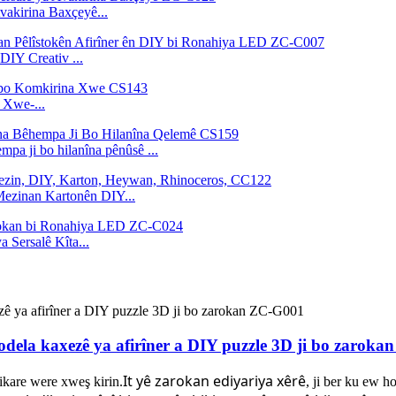
akirina Baxçeyê...
DIY Creativ ...
 Xwe-...
mpa ji bo hilanîna pênûsê ...
Mezinan Kartonên DIY...
 Sersalê Kîta...
odela kaxezê ya afirîner a DIY puzzle 3D ji bo zarok
It
yê zarokan e
diyariya xêrê
ikare were xweş kirin.
, ji ber ku ew h