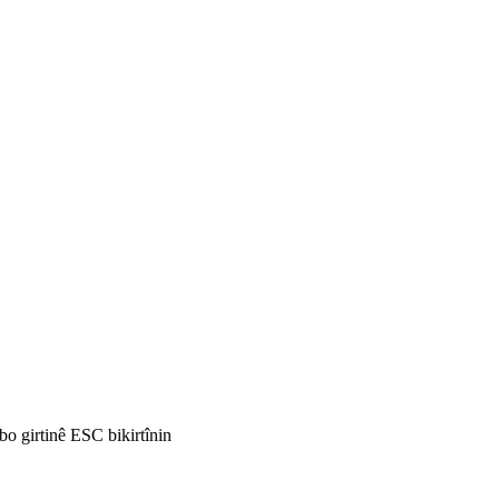
i bo girtinê ESC bikirtînin