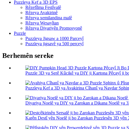
Puzzleya Kef a 3D EPS
Rêzefîlma Festîvalê
Rêzeya Avakirinê
Rêzeya xemilandina malê
Rêzeya Wesayîtan
Rêzeya Diyariyên Promosyonê
Puzzle
Puzzleya Jigsaw a 1000 Parçeyî
Puzzleya jigsavê ya 500 perçeyî
Berhemên sereke
Puzzle 3D ya Serê Kûçikê ya DIY ji Kartona Pêçayî ji bo 
Puzzleya Kef a 3D ya Avakirina Cîhanî ya Navdar Sphinx
Diyariya Noelê ya DIY ya Zarokan a Dikana Noelê ya 3
Karên Destî yên Noelê ji bo Zarokan Puzzlesên 3D yên