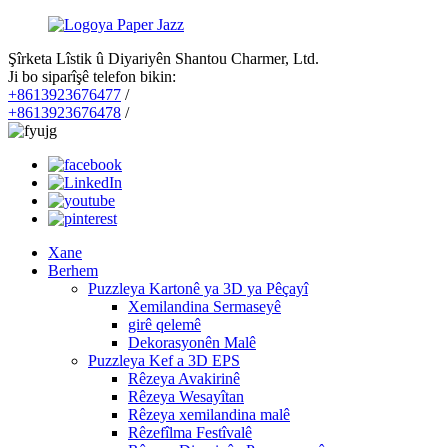
Şîrketa Lîstik û Diyariyên Shantou Charmer, Ltd.
Ji bo siparîşê telefon bikin:
+8613923676477
/
+8613923676478
/
Xane
Berhem
Puzzleya Kartonê ya 3D ya Pêçayî
Xemilandina Sermaseyê
girê qelemê
Dekorasyonên Malê
Puzzleya Kef a 3D EPS
Rêzeya Avakirinê
Rêzeya Wesayîtan
Rêzeya xemilandina malê
Rêzefîlma Festîvalê