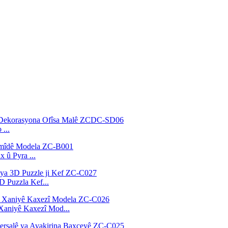
...
 û Pyra ...
D Puzzla Kef...
 Xaniyê Kaxezî Mod...