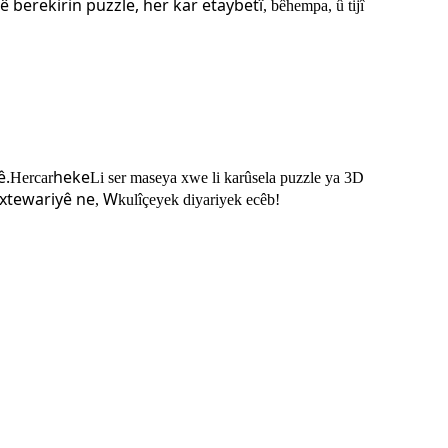
şê
berekirin
puzzle, her kar e
taybetî
, bêhempa, û tijî
ê.
heke
Hercar
Li ser maseya xwe li karûsela puzzle ya 3D
bextewariyê ne
W
,
kulîçeyek diyariyek ecêb!