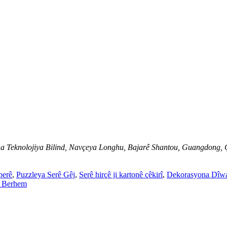
a Teknolojiya Bilind, Navçeya Longhu, Bajarê Shantou, Guangdong, 
perê
,
Puzzleya Serê Gêj
,
Serê hirçê ji kartonê çêkirî
,
Dekorasyona Dîw
 Berhem