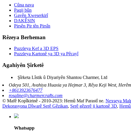
Çûna nava
Paqij bûn
Gavên Xweserkirî
DAKÊŞIN
Pirsên Pir tên Pirsîn
Rêzeya Berheman
Puzzleya Kef a 3D EPS
Puzzleya Kartonê ya 3D ya Pêçayî
Agahiyên Şîrketê
Şîrketa Lîstik û Diyariyên Shantou Charmer, Ltd
Odeya 501, Avahiya Huaxia ya Hejmar 3, Rêya Keji West, Herêm
+8613923676477
rosaline@charmercrafts.com
© Mafê Kopîkirinê - 2010-2023: Hemû Maf Parastî ne.
Nexşeya Mal
Dekorasyona Dîwarê Serê Gêzikan
,
Serê gêzerê ji kartonê 3D
,
Hemû
Whatsapp