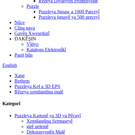
Rêzeya Diyariyên Promosyonê
Puzzle
Puzzleya Jigsaw a 1000 Parçeyî
Puzzleya jigsavê ya 500 perçeyî
Nûçe
Çûna nava
Gavên Xweserkirî
DAKÊŞIN
Vîdyo
Kataloga Elektronîkî
Paqij bûn
English
Xane
Berhem
Puzzleya Kef a 3D EPS
Rêzeya xemilandina malê
Kategorî
Puzzleya Kartonê ya 3D ya Pêçayî
Xemilandina Sermaseyê
girê qelemê
Dekorasyonên Malê