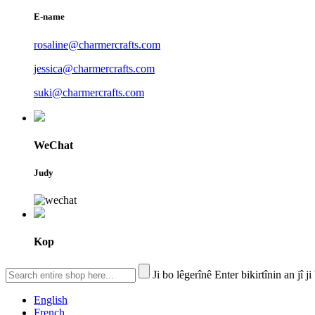
E-name
rosaline@charmercrafts.com
jessica@charmercrafts.com
suki@charmercrafts.com
WeChat
Judy
Kop
Ji bo lêgerînê Enter bikirtînin an jî j
English
French